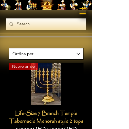
Nuovo arrivo
Life-Size 7 Branch Temple
Tabernacle Menorah style 2 tops